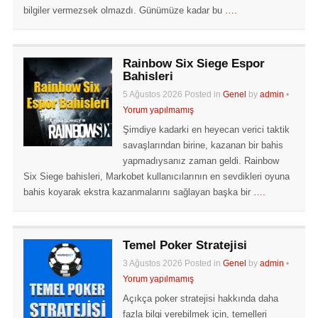
bilgiler vermezsek olmazdı. Günümüze kadar bu
….
Rainbow Six Siege Espor
Bahisleri
5 Ağustos 2026 Posted in
Genel
by
admin
•
Yorum yapılmamış
Şimdiye kadarki en heyecan verici taktik
savaşlarından birine, kazanan bir bahis
yapmadıysanız zaman geldi. Rainbow
Six Siege bahisleri, Markobet kullanıcılarının en sevdikleri oyuna
bahis koyarak ekstra kazanmalarını sağlayan başka bir
….
Temel Poker Stratejisi
3 Ağustos 2026 Posted in
Genel
by
admin
•
Yorum yapılmamış
Açıkça poker stratejisi hakkında daha
fazla bilgi verebilmek için, temelleri