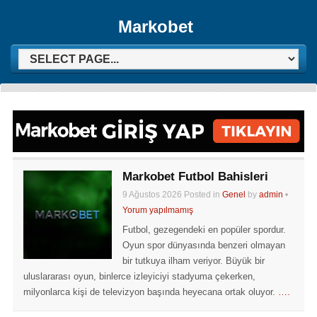
Markobet
Markobet Futbol Bahisleri
9 Ağustos 2026 Posted in
Genel
by
admin
•
Yorum yapılmamış
Futbol, ​​gezegendeki en popüler spordur.
Oyun spor dünyasında benzeri olmayan
bir tutkuya ilham veriyor. Büyük bir
uluslararası oyun, binlerce izleyiciyi stadyuma çekerken,
milyonlarca kişi de televizyon başında heyecana ortak oluyor.
….